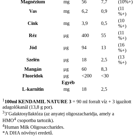
Magnézium
mg
56
7,7
(10%+)
(11
Vas
mg
6,2
0,9
%+)
(10
Cink
mg
3,9
0,5
%+)
(11
Réz
μg
400
55
%+)
(16
Jód
μg
94
13
%+)
(13
Szelén
μg
18
2,5
%+)
Mangán
μg
60
8,3
Fluoridok
μg
<200
<30
Egyéb
L-karnitin
mg
18
2,5
1
100ml KENDAMIL NATURE 3
= 90 ml forralt víz + 3 igazított
adagolókanál (13,8 g por).
3
3’Galaktosyllaktóza (az anyatej oligoszacharidja, amely a
4
HMO
csoportba tartozik).
4
Human Milk Oligosaccharides.
*A DHA növényi eredetű.