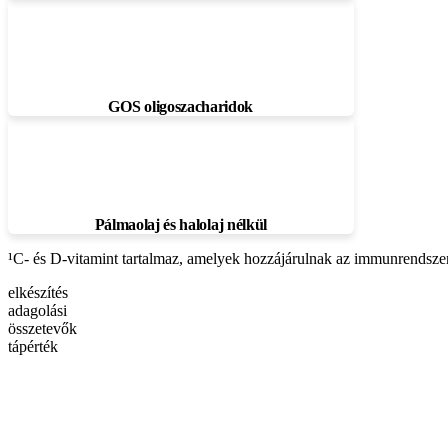
GOS oligoszacharidok
Pálmaolaj és halolaj nélkül
¹C- és D-vitamint tartalmaz, amelyek hozzájárulnak az immunrendsz
elkészítés
adagolási
összetevők
tápérték