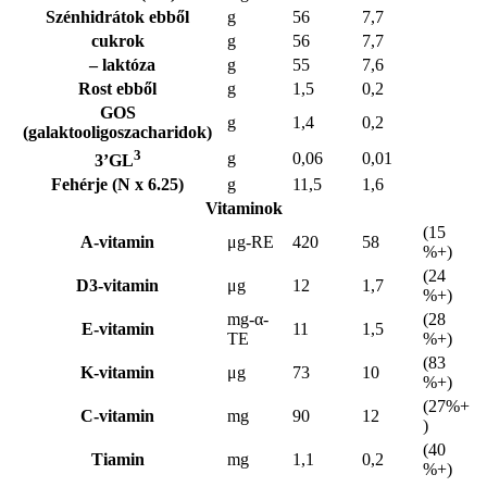
Szénhidrátok ebből
g
56
7,7
cukrok
g
56
7,7
– laktóza
g
55
7,6
Rost ebből
g
1,5
0,2
GOS
g
1,4
0,2
(galaktooligoszacharidok)
3
g
0,06
0,01
3’GL
Fehérje (N x 6.25)
g
11,5
1,6
Vitaminok
(15
A-vitamin
μg-RE
420
58
%+)
(24
D3-vitamin
μg
12
1,7
%+)
mg-α-
(28
E-vitamin
11
1,5
TE
%+)
(83
K-vitamin
μg
73
10
%+)
(27%+
C-vitamin
mg
90
12
)
(40
Tiamin
mg
1,1
0,2
%+)