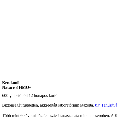
Kendamil
Nature 3 HMO+
600 g | betöltött 12 hónapos kortól
Biztonságát független, akkreditált laboratórium igazolta.
👉 Tanúsítv
Több mint 60 év kutatás-fejlesztési tapasztalata minden cseppben. 