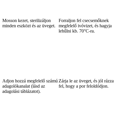
Mosson kezet, sterilizáljon
Forraljon fel csecsemőknek
minden eszközt és az üveget.
megfelelő ivóvizet, és hagyja
lehűlni kb. 70°C-ra.
Adjon hozzá megfelelő számú
Zárja le az üveget, és jól rázza
adagolókanalat (lásd az
fel, hogy a por feloldódjon.
adagolási táblázatot).