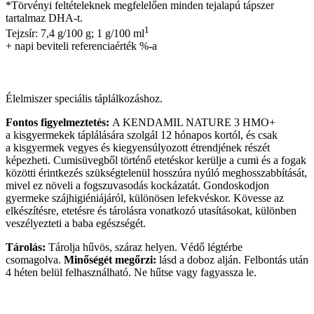
*Törvényi feltételeknek megfelelően minden tejalapú tápszer
tartalmaz DHA-t.
1
Tejzsír: 7,4 g/100 g; 1 g/100 ml
+ napi beviteli referenciaérték %-a
Élelmiszer speciális táplálkozáshoz.
Fontos figyelmeztetés:
A KENDAMIL NATURE 3 HMO+
a kisgyermekek táplálására szolgál 12 hónapos kortól, és csak
a kisgyermek vegyes és kiegyensúlyozott étrendjének részét
képezheti. Cumisüvegből történő etetéskor kerülje a cumi és a fogak
közötti érintkezés szükségtelenül hosszúra nyúló meghosszabbítását,
mivel ez növeli a fogszuvasodás kockázatát. Gondoskodjon
gyermeke szájhigiéniájáról, különösen lefekvéskor. Kövesse az
elkészítésre, etetésre és tárolásra vonatkozó utasításokat, különben
veszélyezteti a baba egészségét.
Tárolás:
Tárolja hűvös, száraz helyen. Védő légtérbe
csomagolva.
Minőségét megőrzi:
lásd a doboz alján. Felbontás után
4 héten belül felhasználható. Ne hűtse vagy fagyassza le.