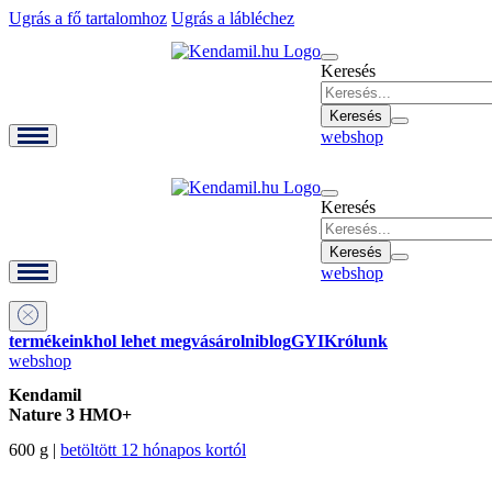
Ugrás a fő tartalomhoz
Ugrás a lábléchez
Keresés
webshop
Keresés
webshop
termékeink
hol lehet megvásárolni
blog
GYIK
rólunk
webshop
Kendamil
Nature 3 HMO+
600 g |
betöltött 12 hónapos kortól