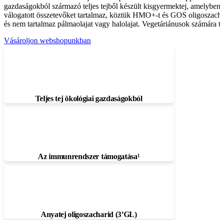
gazdaságokból származó teljes tejből készült kisgyermektej, amelyben a
válogatott összetevőket tartalmaz, köztük HMO+-t és GOS oligoszachari
és nem tartalmaz pálmaolajat vagy halolajat. Vegetáriánusok számára t
Vásároljon webshopunkban
Teljes tej ökológiai gazdaságokból
Az immunrendszer támogatása¹
Anyatej oligoszacharid (3’GL)