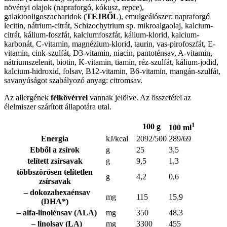
növényi olajok (napraforgó, kókusz, repce),
galaktooligoszacharidok (
TEJBŐL
), emulgeálószer: napraforgó
lecitin, nátrium-citrát, Schizochytrium sp. mikroalgaolaj, kalcium-
citrát, kálium-foszfát, kalciumfoszfát, kálium-klorid, kalcium-
karbonát, C-vitamin, magnézium-klorid, taurin, vas-pirofoszfát, E-
vitamin, cink-szulfát, D3-vitamin, niacin, pantoténsav, A-vitamin,
nátriumszelenit, biotin, K-vitamin, tiamin, réz-szulfát, kálium-jodid,
kalcium-hidroxid, folsav, B12-vitamin, B6-vitamin, mangán-szulfát,
savanyúságot szabályozó anyag: citromsav.
Az allergének
félkövérrel
vannak jelölve. Az összetétel az
élelmiszer szárított állapotára utal.
1
100 g
100 ml
Energia
kJ/kcal
2092/500
289/69
Ebből a zsírok
g
25
3,5
telített zsírsavak
g
9,5
1,3
többszörösen telítetlen
g
4,2
0,6
zsírsavak
– dokozahexaénsav
mg
115
15,9
(DHA*)
– alfa-linolénsav (ALA)
mg
350
48,3
– linolsav (LA)
mg
3300
455