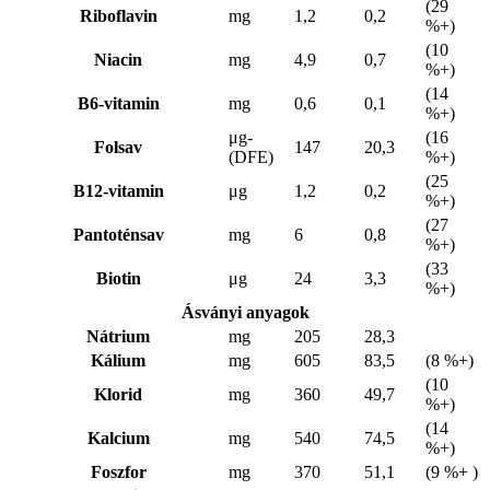
(29
Riboflavin
mg
1,2
0,2
%+)
(10
Niacin
mg
4,9
0,7
%+)
(14
B6-vitamin
mg
0,6
0,1
%+)
μg-
(16
Folsav
147
20,3
(DFE)
%+)
(25
B12-vitamin
μg
1,2
0,2
%+)
(27
Pantoténsav
mg
6
0,8
%+)
(33
Biotin
μg
24
3,3
%+)
Ásványi anyagok
Nátrium
mg
205
28,3
Kálium
mg
605
83,5
(8 %+)
(10
Klorid
mg
360
49,7
%+)
(14
Kalcium
mg
540
74,5
%+)
Foszfor
mg
370
51,1
(9 %+ )