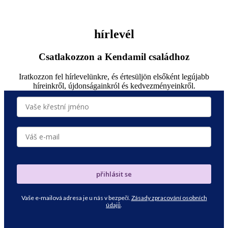
hírlevél
Csatlakozzon a Kendamil családhoz
Iratkozzon fel hírlevelünkre, és értesüljön elsőként legújabb
híreinkről, újdonságainkról és kedvezményeinkről.
přihlásit se
Vaše e-mailová adresa je u nás v bezpečí.
Zásady zpracování osobních
údajů
.