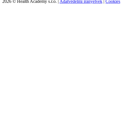
2026 © Health Academy s.r.o. |
Adatvédelmi irányelvek
|
Cookies