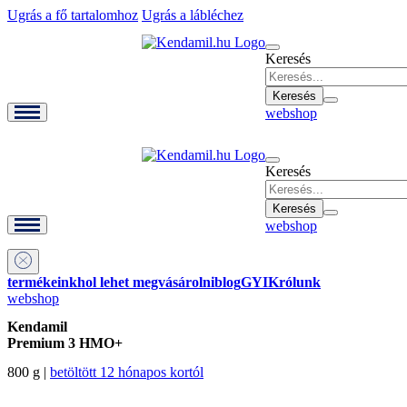
Ugrás a fő tartalomhoz
Ugrás a lábléchez
Keresés
webshop
Keresés
webshop
termékeink
hol lehet megvásárolni
blog
GYIK
rólunk
webshop
Kendamil
Premium 3 HMO+
800 g |
betöltött 12 hónapos kortól