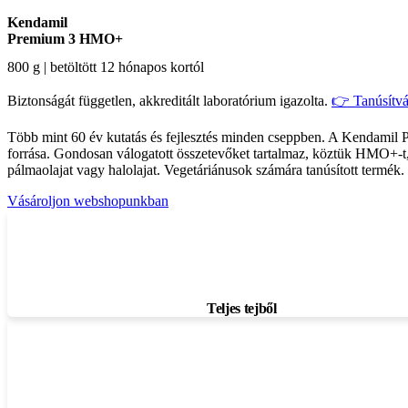
Kendamil
Premium 3 HMO+
800 g | betöltött 12 hónapos kortól
Biztonságát független, akkreditált laboratórium igazolta.
👉 Tanúsítv
Több mint 60 év kutatás és fejlesztés minden cseppben. A Kendamil Pr
forrása. Gondosan válogatott összetevőket tartalmaz, köztük HMO+-t, 
pálmaolajat vagy halolajat. Vegetáriánusok számára tanúsított termék.
Vásároljon webshopunkban
Teljes tejből