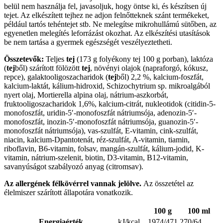
belül nem használja fel, javasoljuk, hogy öntse ki, és készítsen új
tejet. Az elkészített tejhez ne adjon felnőtteknek szánt termékeket,
például tartós tehéntejet stb. Ne melegítse mikrohullámú sütőben, az
egyenetlen melegítés leforrázást okozhat. Az elkészítési utasítások
be nem tartása a gyermek egészségét veszélyeztetheti.
Összetevők:
Teljes
tej
(173 g folyékony tej 100 g porban), laktóza
(
tej
ből) szárított fölözött
tej
, növényi olajok (napraforgó, kókusz,
repce), galaktooligoszacharidok (
tej
ből) 2,2 %, kalcium-foszfát,
kalcium-laktát, kálium-hidroxid, Schizochytrium sp. mikroalgából
nyert olaj, Mortierella alpina olaj, nátrium-aszkorbát,
fruktooligoszacharidok 1,6%, kalcium-citrát, nukleotidok (citidin-5-
monofoszfát, uridin-5′-monofoszfát nátriumsója, adenozin-5′-
monofoszfát, inozin-5′-monofoszfát nátriumsója, guanozin-5′-
monofoszfát nátriumsója), vas-szulfát, E-vitamin, cink-szulfát,
niacin, kalcium-Dpantotenát, réz-szulfát, A-vitamin, tiamin,
riboflavin, B6-vitamin, folsav, mangán-szulfát, kálium-jodid, K-
vitamin, nátrium-szelenit, biotin, D3-vitamin, B12-vitamin,
savanyúságot szabályozó anyag (citromsav).
Az allergének félkövérrel vannak jelölve.
Az összetétel az
élelmiszer szárított állapotára vonatkozik.
100 g
100 ml
Energiaérték
kJ/kcal
1974/471
270/64