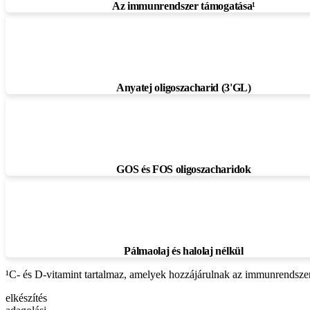
Az immunrendszer támogatása¹
Anyatej oligoszacharid (3'GL)
GOS és FOS oligoszacharidok
Pálmaolaj és halolaj nélkül
¹C- és D-vitamint tartalmaz, amelyek hozzájárulnak az immunrendsz
elkészítés