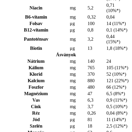
0,71
Niacin
mg
5,2
(10%*)
B6-vitamin
mg
0,32
0,04
Folsav
μg
100
14 (11%*)
B12-vitamin
μg
0,8
0,1 (14%*)
0,44
Pantoténsav
mg
3,2
(15%*)
Biotin
μg
13
1,8 (18%*)
Ásványok
Nátrium
mg
140
24
Kálium
mg
765
105 (11%*)
Klorid
mg
370
52 (10%*)
Kalcium
mg
880
121 (22%*)
Foszfor
mg
480
66 (12%*)
Magnézium
mg
47
6,5 (8%*)
Vas
mg
6,3
0,9 (11%*)
Cink
mg
3,7
0,5 (10%*)
Réz
mg
0,26
0,04 (8%*)
Jód
μg
81
11 (14%*)
Szelén
μg
18
2,5 (12%*)