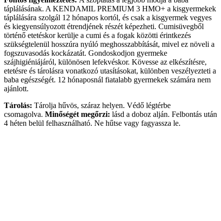
táplálásának. A KENDAMIL PREMIUM 3 HMO+ a kisgyermekek
táplálására szolgál 12 hónapos kortól, és csak a kisgyermek vegyes
és kiegyensúlyozott étrendjének részét képezheti. Cumisüvegből
történő etetéskor kerülje a cumi és a fogak közötti érintkezés
szükségtelenül hosszúra nyúló meghosszabbítását, mivel ez növeli a
fogszuvasodás kockázatát. Gondoskodjon gyermeke
szájhigiéniájáról, különösen lefekvéskor. Kövesse az elkészítésre,
etetésre és tárolásra vonatkozó utasításokat, különben veszélyezteti a
baba egészségét. 12 hónaposnál fiatalabb gyermekek számára nem
ajánlott.
Tárolás:
Tárolja hűvös, száraz helyen. Védő légtérbe
csomagolva.
Minőségét megőrzi:
lásd a doboz alján. Felbontás után
4 héten belül felhasználható. Ne hűtse vagy fagyassza le.