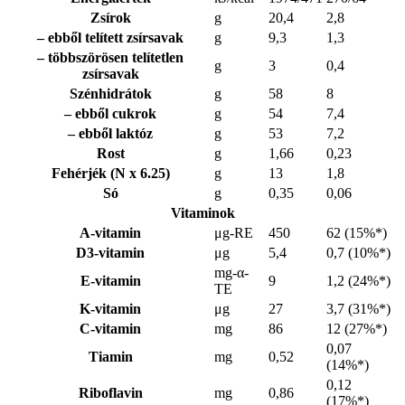
Zsírok
g
20,4
2,8
– ebből telített zsírsavak
g
9,3
1,3
– többszörösen telítetlen
g
3
0,4
zsírsavak
Szénhidrátok
g
58
8
– ebből cukrok
g
54
7,4
– ebből laktóz
g
53
7,2
Rost
g
1,66
0,23
Fehérjék (N x 6.25)
g
13
1,8
Só
g
0,35
0,06
Vitaminok
A-vitamin
μg-RE
450
62 (15%*)
D3-vitamin
μg
5,4
0,7 (10%*)
mg-α-
E-vitamin
9
1,2 (24%*)
TE
K-vitamin
μg
27
3,7 (31%*)
C-vitamin
mg
86
12 (27%*)
0,07
Tiamin
mg
0,52
(14%*)
0,12
Riboflavin
mg
0,86
(17%*)