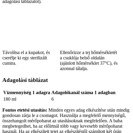
adagolási táblázatot).
Távolítsa el a kupakot, és
Ellenőrizze a tej hőmérsékletét
cserélje ki egy sterilizált
a csuklója belső oldalán
cumira.
(ajánlott hőmérséklet 37°C), és
azonnal tálalja.
Adagolási táblázat
Vízmennyiség 1 adagra
Adagolókanál száma 1 adagban
180 ml
6
Fontos etetési utasítás:
Minden egyes adag elkészítése után mindig
gondosan zárja le a csomagot. Használja a megfelelő mennyiségű,
összehangolt mérőpoharat az utasításoknak megfelelően. A baba
megbetegedhet, ha az előírtnál több vagy kevesebb mérőpoharat
használ. Ha az elkészített tejet az elkészítéstől számított két órán