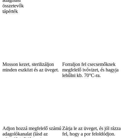
adagolási
összetevők
tápérték
Mosson kezet, sterilizáljon
Forraljon fel csecsemőknek
minden eszközt és az üveget.
megfelelő ivóvizet, és hagyja
lehűlni kb. 70°C-ra.
Adjon hozzá megfelelő számú
Zárja le az üveget, és jól rázza
adagolókanalat (lásd az
fel, hogy a por feloldódjon.