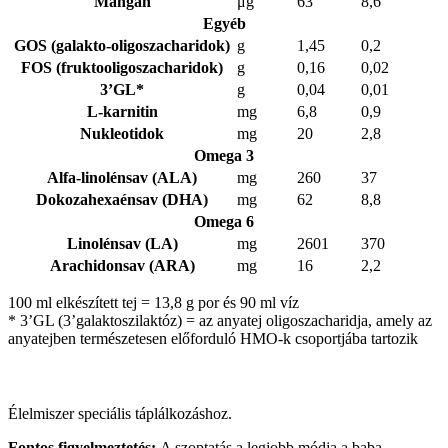
Mangán
μg
63
8,6
Egyéb
GOS (galakto-oligoszacharidok)
g
1,45
0,2
FOS (fruktooligoszacharidok)
g
0,16
0,02
3’GL*
g
0,04
0,01
L-karnitin
mg
6,8
0,9
Nukleotidok
mg
20
2,8
Omega 3
Alfa-linolénsav (ALA)
mg
260
37
Dokozahexaénsav (DHA)
mg
62
8,8
Omega 6
Linolénsav (LA)
mg
2601
370
Arachidonsav (ARA)
mg
16
2,2
100 ml elkészített tej = 13,8 g por és 90 ml víz
* 3’GL (3’galaktoszilaktóz) = az anyatej oligoszacharidja, amely az
anyatejben természetesen előforduló HMO-k csoportjába tartozik
Élelmiszer speciális táplálkozáshoz.
Fontos figyelmeztetés:
A szoptatás a legjobb módja a baba