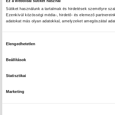
Ez a weboldal sütiket használ
Sütiket használunk a tartalmak és hirdetések személyre sz
Ezenkívül közösségi média-, hirdető- és elemező partnerein
adatokat más olyan adatokkal, amelyzeket amegöszátal adato
Hozzájárulás
Elengedhetetlen
kiválasztása
Beállítások
Statisztikai
Marketing