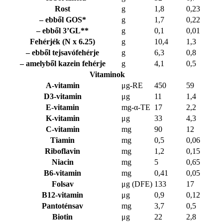
Rost
g
1,8
0,23
– ebből GOS*
g
1,7
0,22
– ebből 3’GL**
g
0,1
0,01
Fehérjék (N x 6.25)
g
10,4
1,3
– ebből tejsavófehérje
g
6,3
0,8
– amelyből kazein fehérje
g
4,1
0,5
Vitaminok
A-vitamin
μg-RE
450
59
D3-vitamin
μg
11
1,4
E-vitamin
mg-α-TE
17
2,2
K-vitamin
μg
33
4,3
C-vitamin
mg
90
12
Tiamin
mg
0,5
0,06
Riboflavin
mg
1,2
0,15
Niacin
mg
5
0,65
B6-vitamin
mg
0,41
0,05
Folsav
μg (DFE)
133
17
B12-vitamin
μg
0,9
0,12
Pantoténsav
mg
3,7
0,5
Biotin
μg
22
2,8