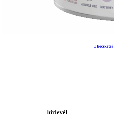
1 kecsketej 
hírlevél