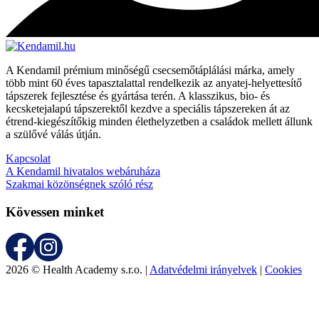
A Kendamil prémium minőségű csecsemőtáplálási márka, amely
több mint 60 éves tapasztalattal rendelkezik az anyatej-helyettesítő
tápszerek fejlesztése és gyártása terén. A klasszikus, bio- és
kecsketejalapú tápszerektől kezdve a speciális tápszereken át az
étrend-kiegészítőkig minden élethelyzetben a családok mellett állunk
a szülővé válás útján.
Kapcsolat
A Kendamil hivatalos webáruháza
Szakmai közönségnek szóló rész
Kövessen minket
2026 © Health Academy s.r.o. |
Adatvédelmi irányelvek
|
Cookies