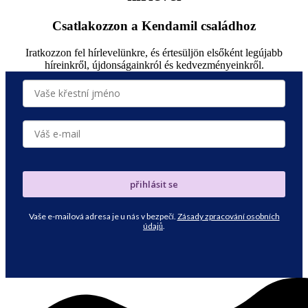
Csatlakozzon a Kendamil családhoz
Iratkozzon fel hírlevelünkre, és értesüljön elsőként legújabb
híreinkről, újdonságainkról és kedvezményeinkről.
přihlásit se
Vaše e-mailová adresa je u nás v bezpečí.
Zásady zpracování osobních
údajů
.