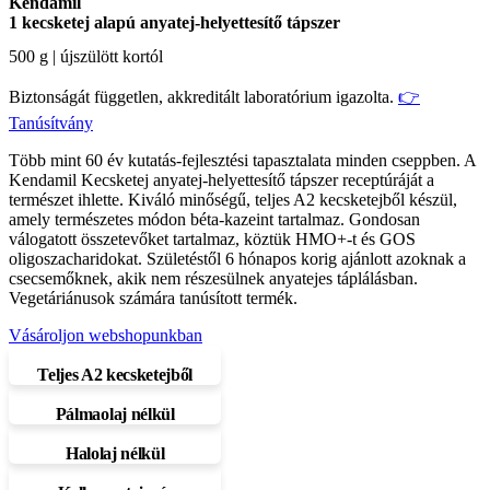
Kendamil
1 kecsketej alapú anyatej-helyettesítő tápszer
500 g | újszülött kortól
Biztonságát független, akkreditált laboratórium igazolta.
👉
Tanúsítvány
Több mint 60 év kutatás-fejlesztési tapasztalata minden cseppben. A
Kendamil Kecsketej anyatej-helyettesítő tápszer receptúráját a
természet ihlette. Kiváló minőségű, teljes A2 kecsketejből készül,
amely természetes módon béta-kazeint tartalmaz. Gondosan
válogatott összetevőket tartalmaz, köztük HMO+-t és GOS
oligoszacharidokat. Születéstől 6 hónapos korig ajánlott azoknak a
csecsemőknek, akik nem részesülnek anyatejes táplálásban.
Vegetáriánusok számára tanúsított termék.
Vásároljon webshopunkban
Teljes A2 kecsketejből
Pálmaolaj nélkül
Halolaj nélkül