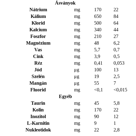
Ásványok
Nátrium
mg
170
22
Kálium
mg
650
84
Klorid
mg
500
64
Kalcium
mg
340
44
Foszfor
mg
210
27
Magnézium
mg
48
6,2
Vas
mg
5,7
0,7
Cink
mg
3,9
0,5
Réz
mg
0,41
0,053
Jód
μg
100
13
Szelén
μg
19
2,5
Mangán
μg
55
7
Fluorid
mg
<0,1
<0,015
Egyéb
Taurin
mg
45
5,8
Kolin
mg
170
22
Inozitol
mg
90
12
L-Karnitin
mg
9
1
Nukleotidok
mg
22
2,8