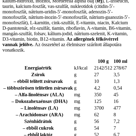
kálium-hidroxid, inozitol, Mortierella alpina olaj (
tej
), L-izoleucin,
taurin, kalcium-foszfát, vas-szulfát, nukleotidok (citidin-5′-
monofoszfát, nátrium-uridin-5′-monofoszfát, adenozin-5′-
monofoszfát, nátrium-inozin-5′-monofoszfát, nátrium-guanozin-5′-
monofoszfát), L-karnitin, cink-szulfát, E-vitamin, niacin, Kalcium
D-pantotenát, réz-szulfát, tiamin, riboflavin, A-vitamin, B6-vitamin,
mangán-szulfát, folsav, kálium-jodid, nátrium-szelenit, K-vitamin,
D3-vitamin, biotin, B12-vitamin.
Az allergének félkövérrel
vannak jelölve.
Az összetétel az élelmiszer szárított állapotára
vonatkozik.
100 g
100 ml
Energiaérték
kJ/kcal
2142/512
278/67
Zsírok
g
27
3,5
– ebből telített zsírsavak
g
10
1,3
– többszörösen telítetlen zsírsavak
g
4,2
0,54
– Alfa-linolénsav (ALA)
mg
350
45
– Dokozahexaénsav (DHA)
mg
125
16
– Linolénsav (LA)
mg
3700
477
– Arachidonsav (ARA)
mg
62
8
Szénhidrátok
g
56
7,2
– ebből cukrok
g
54
7
– ebből laktóz
g
52
6,7