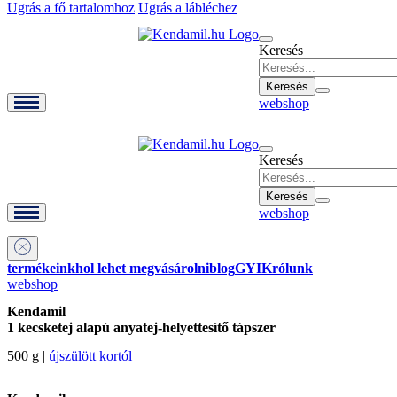
Ugrás a fő tartalomhoz
Ugrás a lábléchez
Keresés
webshop
Keresés
webshop
termékeink
hol lehet megvásárolni
blog
GYIK
rólunk
webshop
Kendamil
1 kecsketej alapú anyatej-helyettesítő tápszer
500 g |
újszülött kortól