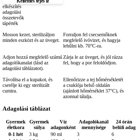
Kellemes tejes íz
elkészítés
adagolási
összetevők
tápérték
Mosson kezet, sterilizáljon
Forraljon fel csecsemőknek
minden eszközt és az üveget.
megfelelő ivóvizet, és hagyja
lehűlni kb. 70°C-ra.
Adjon hozzá megfelelő számú
Zárja le az üveget, és jól rázza
adagolókanalat (lásd az
fel, hogy a por feloldódjon.
adagolási táblázatot).
Távolítsa el a kupakot, és
Ellenőrizze a tej hőmérsékletét
cserélje ki egy sterilizált
a csuklója belső oldalán
cumira.
(ajánlott hőmérséklet 37°C), és
azonnal tálalja.
Adagolási táblázat
Gyermek
Gyermek
Víz
Adagolókanál
24 órán
életkora
súlya
adagonként
mennyisége
belüli adag
0-1 hét
3 kg
90 ml
3
6