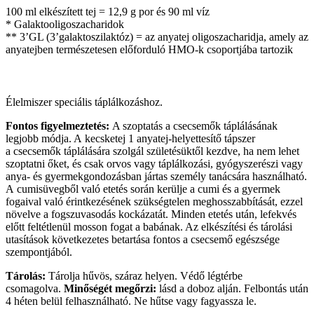
100 ml elkészített tej = 12,9 g por és 90 ml víz
* Galaktooligoszacharidok
** 3’GL (3’galaktoszilaktóz) = az anyatej oligoszacharidja, amely az
anyatejben természetesen előforduló HMO-k csoportjába tartozik
Élelmiszer speciális táplálkozáshoz.
Fontos figyelmeztetés:
A szoptatás a csecsemők táplálásának
legjobb módja. A kecsketej 1 anyatej-helyettesítő tápszer
a csecsemők táplálására szolgál születésüktől kezdve, ha nem lehet
szoptatni őket, és csak orvos vagy táplálkozási, gyógyszerészi vagy
anya- és gyermekgondozásban jártas személy tanácsára használható.
A cumisüvegből való etetés során kerülje a cumi és a gyermek
fogaival való érintkezésének szükségtelen meghosszabbítását, ezzel
növelve a fogszuvasodás kockázatát. Minden etetés után, lefekvés
előtt feltétlenül mosson fogat a babának. Az elkészítési és tárolási
utasítások következetes betartása fontos a csecsemő egészsége
szempontjából.
Tárolás:
Tárolja hűvös, száraz helyen. Védő légtérbe
csomagolva.
Minőségét megőrzi:
lásd a doboz alján. Felbontás után
4 héten belül felhasználható. Ne hűtse vagy fagyassza le.