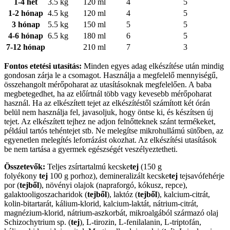
1-4 hét
3.5 kg
120 ml
4
5
1-2 hónap
4.5 kg
120 ml
4
5
3 hónap
5.5 kg
150 ml
5
5
4-6 hónap
6.5 kg
180 ml
6
5
7-12 hónap
210 ml
7
3
Fontos etetési utasítás:
Minden egyes adag elkészítése után mindig
gondosan zárja le a csomagot. Használja a megfelelő mennyiségű,
összehangolt mérőpoharat az utasításoknak megfelelően. A baba
megbetegedhet, ha az előírtnál több vagy kevesebb mérőpoharat
használ. Ha az elkészített tejet az elkészítéstől számított két órán
belül nem használja fel, javasoljuk, hogy öntse ki, és készítsen új
tejet. Az elkészített tejhez ne adjon felnőtteknek szánt termékeket,
például tartós tehéntejet stb. Ne melegítse mikrohullámú sütőben, az
egyenetlen melegítés leforrázást okozhat. Az elkészítési utasítások
be nem tartása a gyermek egészségét veszélyeztetheti.
Összetevők:
Teljes zsírtartalmú kecske
tej
(150 g
folyékony
tej
100 g porhoz), demineralizált kecske
tej
tejsavófehérje
por (
tejből
), növényi olajok (napraforgó, kókusz, repce),
galaktooligoszacharidok (
tejből
), laktóz (
tejből
), kalcium-citrát,
kolin-bitartarát, kálium-klorid, kalcium-laktát, nátrium-citrát,
magnézium-klorid, nátrium-aszkorbát, mikroalgából származó olaj
Schizochytrium sp. (
tej
), L-tirozin, L-fenilalanin, L-triptofán,